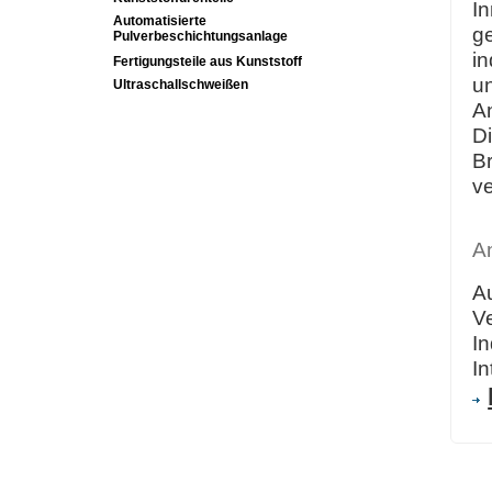
In
Automatisierte
g
Pulverbeschichtungsanlage
i
Fertigungsteile aus Kunststoff
u
Ultraschallschweißen
A
D
B
ve
A
Au
V
In
In