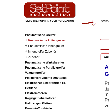
SETS THE POINT IN YOUR AUTOMATION
Starts
Pneumatische Greifer
+
Pneumatische Außengreifer
+
Pneumatische Innengreifer
+
Innengreifer Zubehör
+
Zubehör
Auß
Pneumatische Winkelgreifer
A
Pneumatische Parallelgreifer
G
Vakuumgreifer
Positioniersysteme DriveSets
P
Elektrischer Linearantrieb EL
d
Getriebe
Elektromotoren
m
Regelgetriebemotoren
P
Halbzeuge / Platten
v
Kunststoffdrehteile