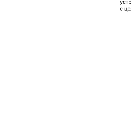
уст
с ц