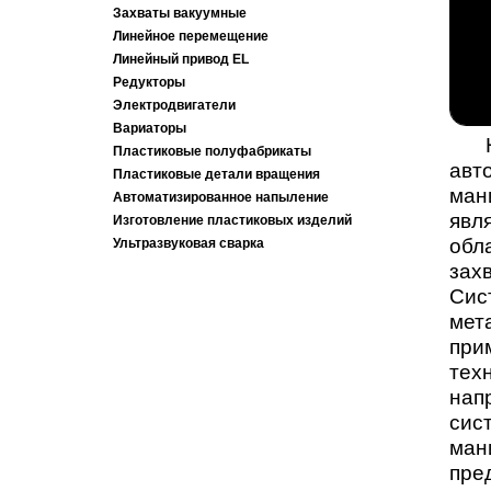
Захваты вакуумные
Линейное перемещение
Линейный привод EL
Редукторы
Электродвигатели
Вариаторы
На
Пластиковые полуфабрикаты
ав
Пластиковые детали вращения
ман
Автоматизированное напыление
явл
Изготовление пластиковых изделий
обл
Ультразвуковая сварка
зах
Сис
мет
при
тех
нап
сис
ман
пре